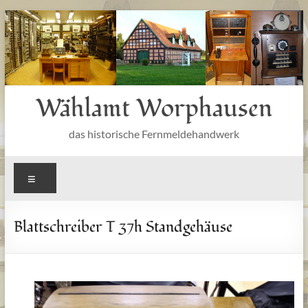
Zum
Inhalt
springen
Wählamt Worphausen
das historische Fernmeldehandwerk
Menü
Blattschreiber T 37h Standgehäuse