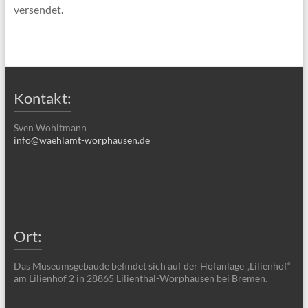
versendet.
Kontakt:
Sven Wohltmann
info@waehlamt-worphausen.de
Ort:
Das Museumsgebäude befindet sich auf der Hofanlage „Lilienhof“
am Lilienhof 2 in 28865 Lilienthal-Worphausen bei Bremen.