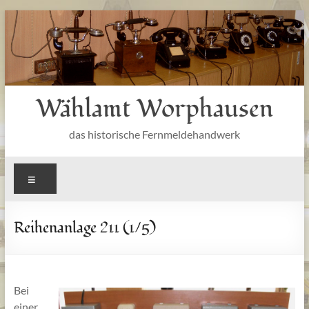
Zum
Inhalt
springen
Wählamt Worphausen
das historische Fernmeldehandwerk
Menü
Reihenanlage 211 (1/5)
Bei
einer