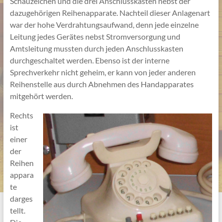
Schauzeichen und die drei Anschlusskästen nebst der
dazugehörigen Reihenapparate. Nachteil dieser Anlagenart
war der hohe Verdrahtungsaufwand, denn jede einzelne
Leitung jedes Gerätes nebst Stromversorgung und
Amtsleitung mussten durch jeden Anschlusskasten
durchgeschaltet werden. Ebenso ist der interne
Sprechverkehr nicht geheim, er kann von jeder anderen
Reihenstelle aus durch Abnehmen des Handapparates
mitgehört werden.
Rechts
ist
einer
der
Reihen
appara
te
darges
tellt.