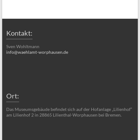
Kontakt:
Sven Wohltmann
info@waehlamt-worphausen.de
Ort:
Das Museumsgebäude befindet sich auf der Hofanlage „Lilienhof“
am Lilienhof 2 in 28865 Lilienthal-Worphausen bei Bremen.