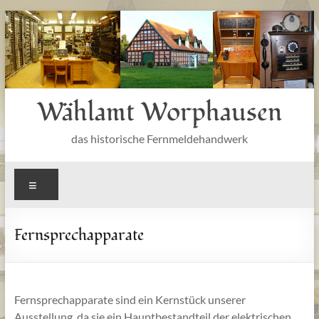
Zum
Inhalt
springen
Wählamt Worphausen
das historische Fernmeldehandwerk
Menü
Fernsprechapparate
Fernsprechapparate sind ein Kernstück unserer
Ausstellung, da sie ein Hauptbestandteil der elektrischen