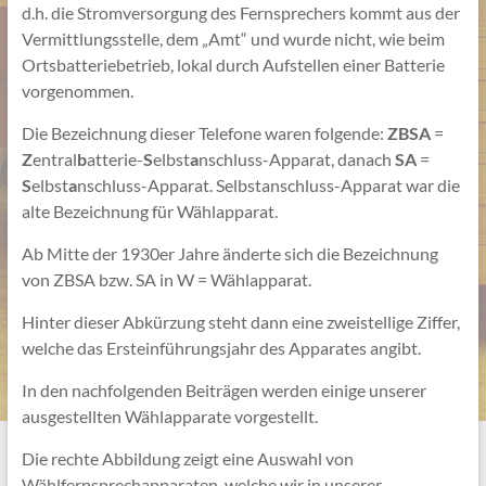
d.h. die Stromversorgung des Fernsprechers kommt aus der
Vermittlungsstelle, dem „Amt“ und wurde nicht, wie beim
Ortsbatteriebetrieb, lokal durch Aufstellen einer Batterie
vorgenommen.
Die Bezeichnung dieser Telefone waren folgende:
ZBSA
=
Z
entral
b
atterie-
S
elbst
a
nschluss-Apparat, danach
SA
=
S
elbst
a
nschluss-Apparat. Selbstanschluss-Apparat war die
alte Bezeichnung für Wählapparat.
Ab Mitte der 1930er Jahre änderte sich die Bezeichnung
von ZBSA bzw. SA in W = Wählapparat.
Hinter dieser Abkürzung steht dann eine zweistellige Ziffer,
welche das Ersteinführungsjahr des Apparates angibt.
In den nachfolgenden Beiträgen werden einige unserer
ausgestellten Wählapparate vorgestellt.
Die rechte Abbildung zeigt eine Auswahl von
Wählfernsprechapparaten, welche wir in unserer