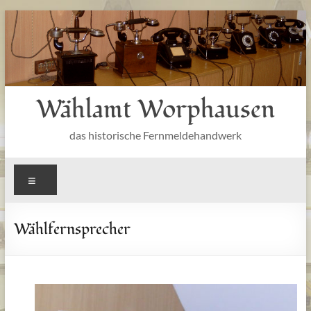
Zum
Inhalt
springen
Wählamt Worphausen
das historische Fernmeldehandwerk
Menü
Wählfernsprecher