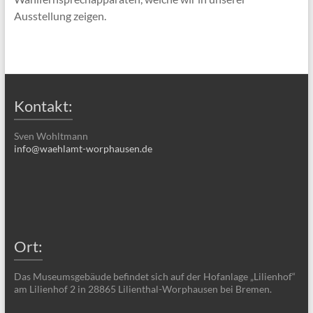
Ausstellung zeigen.
Kontakt:
Sven Wohltmann
info@waehlamt-worphausen.de
Ort:
Das Museumsgebäude befindet sich auf der Hofanlage „Lilienhof“
am Lilienhof 2 in 28865 Lilienthal-Worphausen bei Bremen.