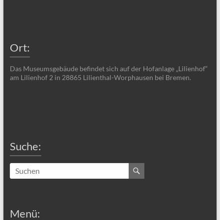
Ort:
Das Museumsgebäude befindet sich auf der Hofanlage „Lilienhof“
am Lilienhof 2 in 28865 Lilienthal-Worphausen bei Bremen.
Suche:
Menü: