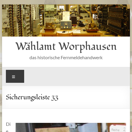
Zum
Inhalt
springen
Wählamt Worphausen
das historische Fernmeldehandwerk
Menü
Sicherungsleiste 33
Di
e