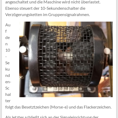
angeschaltet und die Maschine wird nicht überlastet.
Ebenso steuert der 10-Sekundenschalter die
Verzögerungsketten im Gruppensignalrahmen.
Au
f
de
n
10
-
Se
ku
nd
en-
Sc
hal
ter
folgt das Besetztzeichen (Morse-e) und das Flackerzeichen.
Als letztes schließt sich an der Signaleinrichtung der