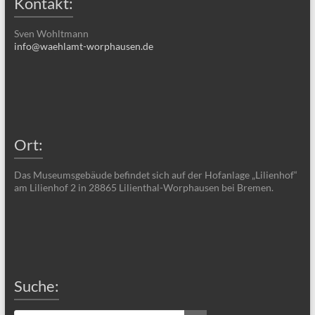
Kontakt:
Sven Wohltmann
info@waehlamt-worphausen.de
Ort:
Das Museumsgebäude befindet sich auf der Hofanlage „Lilienhof“
am Lilienhof 2 in 28865 Lilienthal-Worphausen bei Bremen.
Suche: