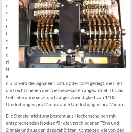
r
e
c
h
t
e
n
d
ri
tt
e
n Bild wird die Signaleinrichtung der RSM gezeigt, die links
und rechts neben dem Getriebekasten angeordnet ist. Das
Getriebe untersetzt die Laufgeschwindigkeit von 1100
Umdrehungen pro Minute auf 6 Umdrehungen pro Minute.
Die Signaleinrichtung besteht aus Nockenscheiben mit
entsprechenden Nocken für die verschiedenen Töne und
Signale und aus den dazugehörigen Kontakten, die von den