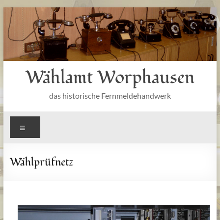
Zum
Inhalt
springen
Wählamt Worphausen
das historische Fernmeldehandwerk
Menü
Wählprüfnetz