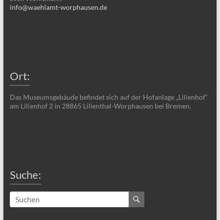
info@waehlamt-worphausen.de
Ort:
Das Museumsgebäude befindet sich auf der Hofanlage „Lilienhof“
am Lilienhof 2 in 28865 Lilienthal-Worphausen bei Bremen.
Suche: