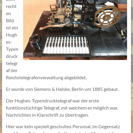
recht
en
Bild
ist ein
Hugh
es-
Typen
druck
telegr
af der
Reichstelegrafenverwaltung abgebildet.
Er wurde von Siemens & Halske, Berlin um 1885 gebaut.
Der Hughes-Typendrucktelegraf war der erste
funktionstüchtige Telegraf, mit welchem es möglich war,
Nachrichten in Klarschrift zu übertragen.
Hier war kein speziell geschultes Personal, im Gegensatz