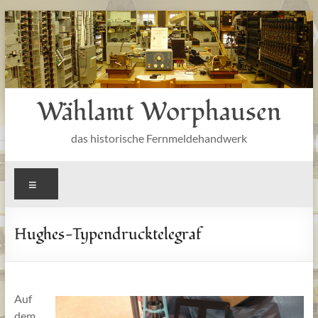
Zum
Inhalt
springen
Wählamt Worphausen
das historische Fernmeldehandwerk
Menü
Hughes-Typendrucktelegraf
Auf
dem