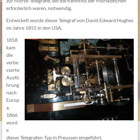
zur Morse-Telegrafie, wo die Kenntnis der Morsezeichen
erforderlich waren, notwendig.
Entwickelt wurde dieser Telegraf von David Edward Hughes
im Jahre 1855 in den USA.
1858
kam
die
verbe
sserte
Ausfü
hrung
nach
Europ
a,
1866
wurd
e
dieser Telegrafen-Typ in Preussen eingeführt.