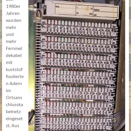
1980er
Jahren
wurden
mehr
und
mehr
Fernmel
dekabel
mit
kuststof
fisolierte
n Adern
im
Ortsans
chlusska
belnetz
eingeset
zt. Aus