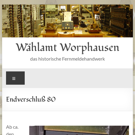
Zum
Inhalt
springen
Wählamt Worphausen
das historische Fernmeldehandwerk
Menü
Endverschluß 80
Ab ca.
den