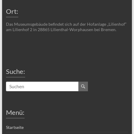
Ort:
Das Museumsgebäude befindet sich auf der Hofanlage „Lilienhof“
am Lilienhof 2 in 28865 Lilienthal-Worphausen bei Bremen.
Suche:
Menü:
Startseite