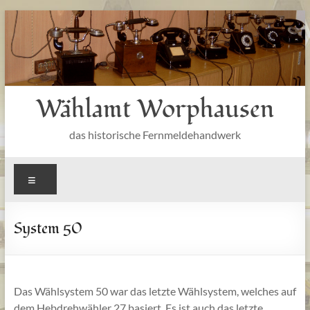
Zum
Inhalt
springen
Wählamt Worphausen
das historische Fernmeldehandwerk
Menü
System 50
Das Wählsystem 50 war das letzte Wählsystem, welches auf
dem Hebdrehwähler 27 basiert. Es ist auch das letzte