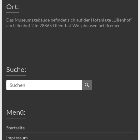
Ort:
Das Museumsgebäude befindet sich auf der Hofanlage „Lilienhof“
am Lilienhof 2 in 28865 Lilienthal-Worphausen bei Bremen.
Suche:
Menü:
Startseite
Impressum