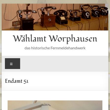
Zum
Inhalt
springen
Wählamt Worphausen
das historische Fernmeldehandwerk
Menü
Endamt 51