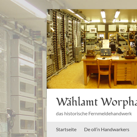
Zum
Inhalt
springen
Wählamt Worph
das historische Fernmeldehandwerk
Startseite
De oll’n Handwarkers