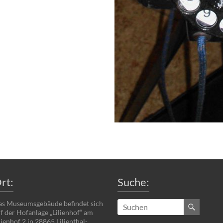
rt:
Suche:
s Museumsgebäude befindet sich
f der Hofanlage „Lilienhof“ am
lienhof 2 in 28865 Lilienthal-