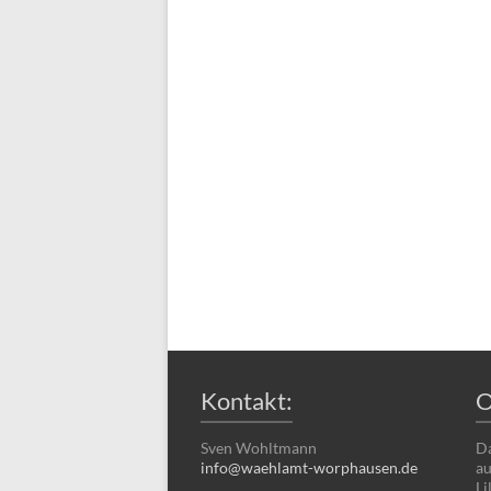
Kontakt:
O
Sven Wohltmann
Da
info@waehlamt-worphausen.de
au
Li