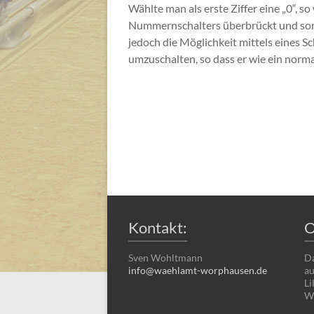
Wählte man als erste Ziffer eine „0“, 
Nummernschalters überbrückt und somi
jedoch die Möglichkeit mittels eines 
umzuschalten, so dass er wie ein norma
Kontakt:
O
Sven Wohltmann
Da
info@waehlamt-worphausen.de
au
Li
Wo