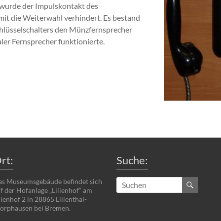
so wurde der Impulskontakt des
t die Weiterwahl verhindert. Es bestand
Schlüsselschalters den Münzfernsprecher
ler Fernsprecher funktionierte.
rt:
Suche:
s Museumsgebäude befindet sich
f der Hofanlage „Lilienhof“ am
lienhof 2 in 28865 Lilienthal-
rphausen bei Bremen.