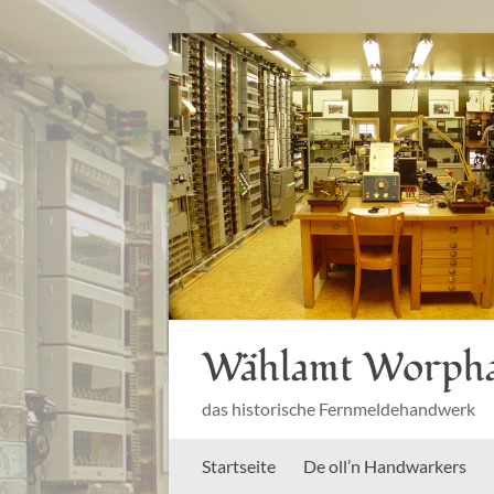
Zum
Inhalt
springen
Wählamt Worph
das historische Fernmeldehandwerk
Startseite
De oll’n Handwarkers