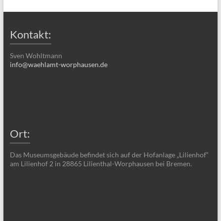
Kontakt:
Sven Wohltmann
info@waehlamt-worphausen.de
Ort:
Das Museumsgebäude befindet sich auf der Hofanlage „Lilienhof“
am Lilienhof 2 in 28865 Lilienthal-Worphausen bei Bremen.