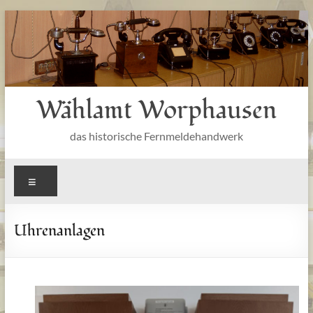
Zum
Inhalt
springen
Wählamt Worphausen
das historische Fernmeldehandwerk
Menü
Uhrenanlagen