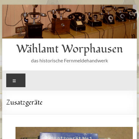
Zum
Inhalt
springen
Wählamt Worphausen
das historische Fernmeldehandwerk
Menü
Zusatzgeräte