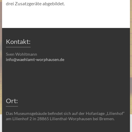
drei Zusatzgeräte abgebildet.
Kontakt:
Sven Wohltmann
info@waehlamt-worphausen.de
Ort:
Das Museumsgebäude befindet sich auf der Hofanlage „Lilienhof“
am Lilienhof 2 in 28865 Lilienthal-Worphausen bei Bremen.