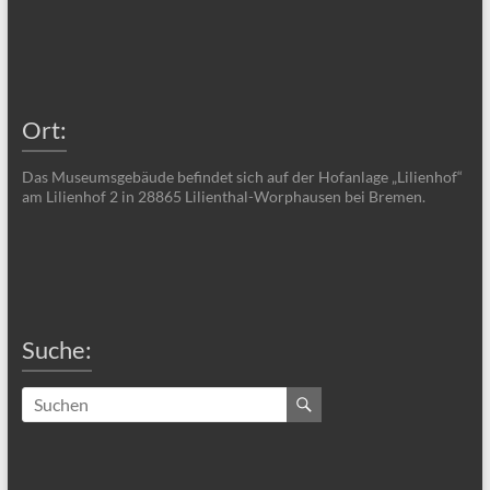
Ort:
Das Museumsgebäude befindet sich auf der Hofanlage „Lilienhof“
am Lilienhof 2 in 28865 Lilienthal-Worphausen bei Bremen.
Suche: