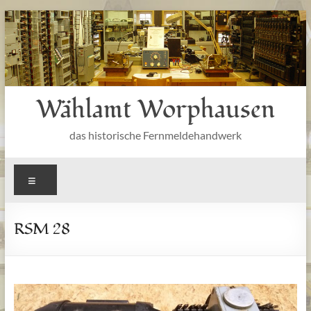
Zum
Inhalt
springen
Wählamt Worphausen
das historische Fernmeldehandwerk
Menü
RSM 28