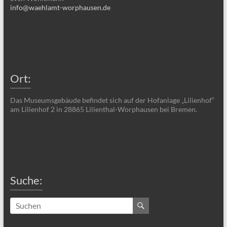
info@waehlamt-worphausen.de
Ort:
Das Museumsgebäude befindet sich auf der Hofanlage „Lilienhof“
am Lilienhof 2 in 28865 Lilienthal-Worphausen bei Bremen.
Suche: