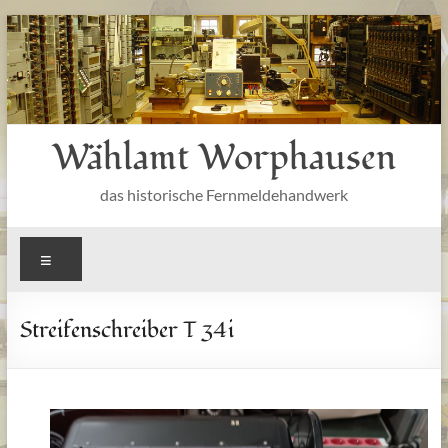
Zum
Inhalt
springen
Wählamt Worphausen
das historische Fernmeldehandwerk
Menü
Streifenschreiber T 34i