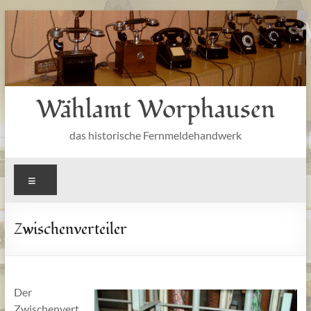
Zum
Inhalt
springen
Wählamt Worphausen
das historische Fernmeldehandwerk
Menü
Zwischenverteiler
Der
Zwischenvert