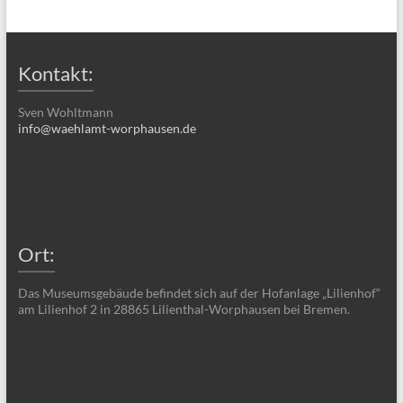
Kontakt:
Sven Wohltmann
info@waehlamt-worphausen.de
Ort:
Das Museumsgebäude befindet sich auf der Hofanlage „Lilienhof“
am Lilienhof 2 in 28865 Lilienthal-Worphausen bei Bremen.