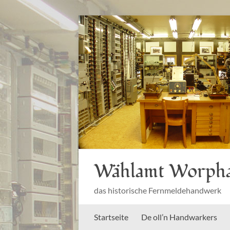
Zum
Inhalt
springen
Wählamt Worph
das historische Fernmeldehandwerk
Startseite
De oll’n Handwarkers