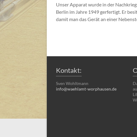
Unser Apparat wurde in der Nachkrieg
Berlin im Jahre 1949 gerfertigt. Er besi
damit man das Gerät an einer Nebenste
Kontakt:
O
Sven Wohltmann
Da
info@waehlamt-worphausen.de
au
Li
Wo