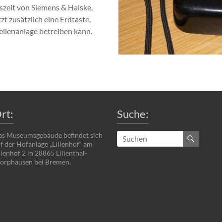
szeit von Siemens & Halske,
tzt zusätzlich eine Erdtaste,
llenanlage betreiben kann.
rt:
Suche:
s Museumsgebäude befindet sich
f der Hofanlage „Lilienhof“ am
lienhof 2 in 28865 Lilienthal-
rphausen bei Bremen.