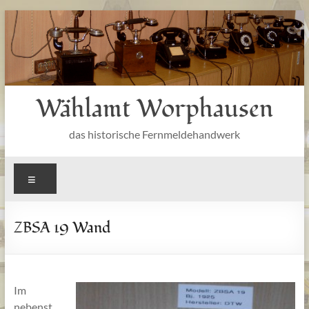
Zum
Inhalt
springen
Wählamt Worphausen
das historische Fernmeldehandwerk
Menü
ZBSA 19 Wand
Im
nebenst