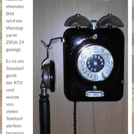
ehenden
Bild
wird ein
Wandap
parat
ZBSA 19
gezeigt.
Es ist ein
Standart
gerät
der RTV
und
wurde
von
vielen
Telefonf
abriken
hergeste