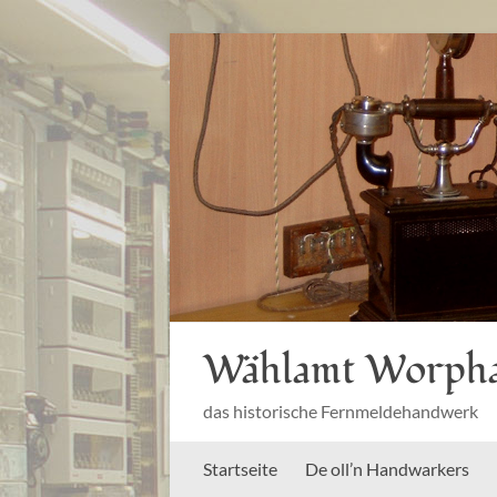
Zum
Inhalt
springen
Wählamt Worph
das historische Fernmeldehandwerk
Startseite
De oll’n Handwarkers