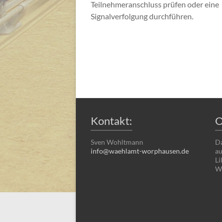
Teilnehmeranschluss prüfen oder eine
Signalverfolgung durchführen.
Kontakt:
O
Sven Wohltmann
Da
info@waehlamt-worphausen.de
au
Li
Wo