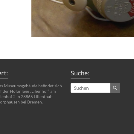
rt:
Suche:
s Museumsgebäude befindet sich
f der Hofanlage „Lilienhof“ am
lienhof 2 in 28865 Lilienthal-
rphausen bei Bremen.