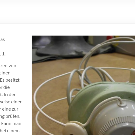
das
 1.
nzen von
elnen
Es besitzt
r die
. In der
weise einen
 eine zur
ng prüfen.
g kann man
bei einem