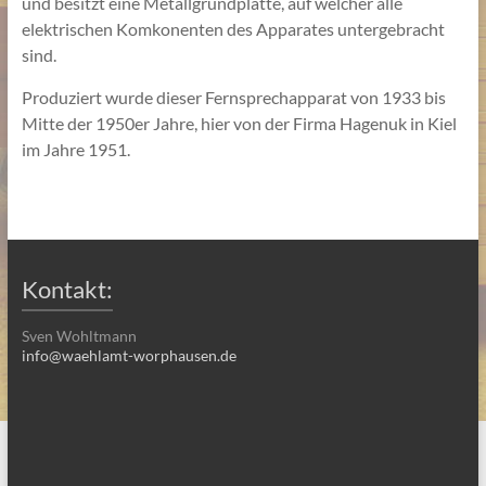
und besitzt eine Metallgrundplatte, auf welcher alle
elektrischen Komkonenten des Apparates untergebracht
sind.
Produziert wurde dieser Fernsprechapparat von 1933 bis
Mitte der 1950er Jahre, hier von der Firma Hagenuk in Kiel
im Jahre 1951.
Kontakt:
Sven Wohltmann
info@waehlamt-worphausen.de