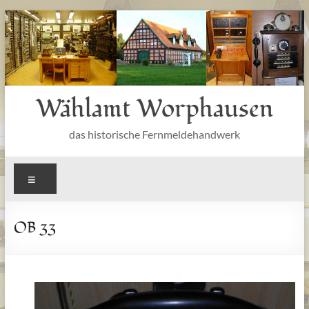
Zum
Inhalt
springen
Wählamt Worphausen
das historische Fernmeldehandwerk
Menü
OB 33