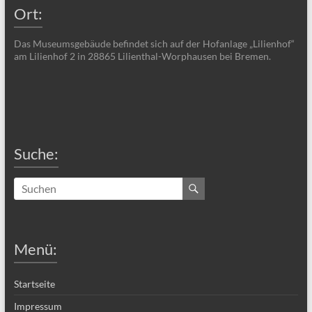
Ort:
Das Museumsgebäude befindet sich auf der Hofanlage „Lilienhof“
am Lilienhof 2 in 28865 Lilienthal-Worphausen bei Bremen.
Suche:
Menü:
Startseite
Impressum