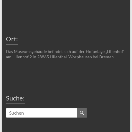
Ort:
Das Museumsgebäude befindet sich auf der Hofanlage „Lilienhof“
am Lilienhof 2 in 28865 Lilienthal-Worphausen bei Bremen.
Suche: