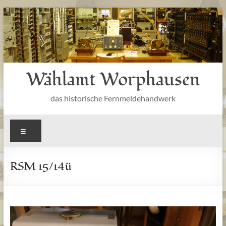
Zum
Inhalt
springen
Wählamt Worphausen
das historische Fernmeldehandwerk
Menü
RSM 15/14ü