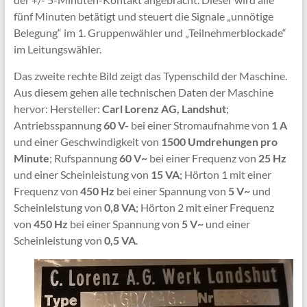
fünf Minuten betätigt und steuert die Signale „unnötige
Belegung“ im 1. Gruppenwähler und „Teilnehmerblockade“
im Leitungswähler.
Das zweite rechte Bild zeigt das Typenschild der Maschine.
Aus diesem gehen alle technischen Daten der Maschine
hervor: Hersteller:
Carl Lorenz AG, Landshut
;
Antriebsspannung
60 V-
bei einer Stromaufnahme von
1 A
und einer Geschwindigkeit von
1500 Umdrehungen pro
Minute
; Rufspannung
60 V~
bei einer Frequenz von
25 Hz
und einer Scheinleistung von
15 VA
; Hörton 1 mit einer
Frequenz von
450 Hz
bei einer Spannung von
5 V~
und
Scheinleistung von
0,8 VA
; Hörton 2 mit einer Frequenz
von
450 Hz
bei einer Spannung von
5 V~
und einer
Scheinleistung von
0,5 VA
.