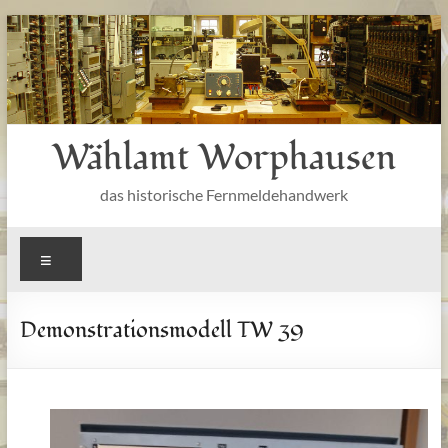
Zum
Inhalt
springen
Wählamt Worphausen
das historische Fernmeldehandwerk
Menü
Demonstrationsmodell TW 39