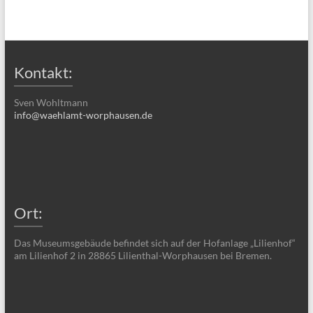
Kontakt:
Sven Wohltmann
info@waehlamt-worphausen.de
Ort:
Das Museumsgebäude befindet sich auf der Hofanlage „Lilienhof“
am Lilienhof 2 in 28865 Lilienthal-Worphausen bei Bremen.