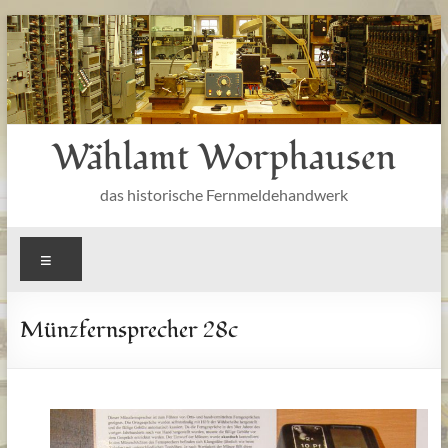
Zum
Inhalt
springen
Wählamt Worphausen
das historische Fernmeldehandwerk
Menü
Münzfernsprecher 28c