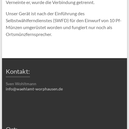
Verneinte er, wurde die Verbindung getrennt.
Unser Gerät ist nach der Einführung des
Selbstwählferndienstes (SWFD) für den Einwurf von 10 Pf-
Münzen umgerüstet worden und fungiert nur noch als
Ortsmünzfernsprecher.
Kontakt:
Sven Wohltmann
info@waehlamt-worphausen.de