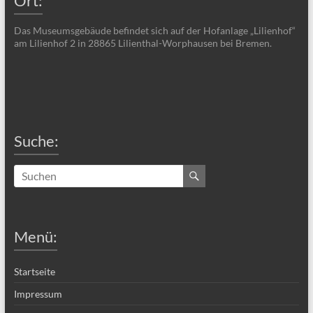
Ort:
Das Museumsgebäude befindet sich auf der Hofanlage „Lilienhof“
am Lilienhof 2 in 28865 Lilienthal-Worphausen bei Bremen.
Suche:
Menü:
Startseite
Impressum