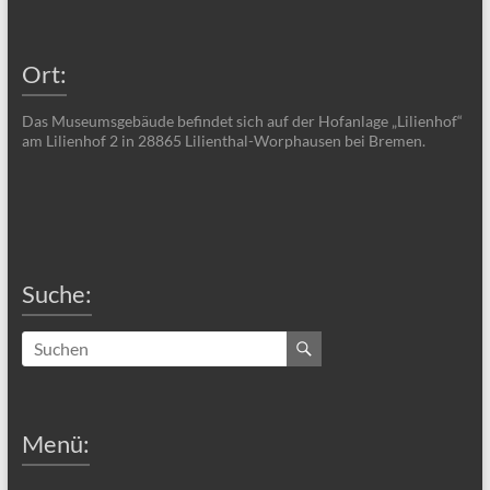
Ort:
Das Museumsgebäude befindet sich auf der Hofanlage „Lilienhof“
am Lilienhof 2 in 28865 Lilienthal-Worphausen bei Bremen.
Suche:
Menü: