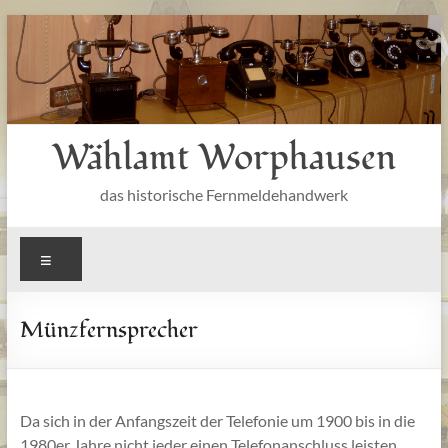
Zum
Inhalt
springen
Wählamt Worphausen
das historische Fernmeldehandwerk
Menü
Münzfernsprecher
Da sich in der Anfangszeit der Telefonie um 1900 bis in die
1980er Jahre nicht jeder einen Telefonanschluss leisten