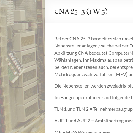
CNA 25-3 (1 W 5)
Bei der CNA 25-3 handelt es sich um e
Nebenstellenanlagen, welche bei der 
Abkürzung CNA bedeutet ComputerNebe
Wählanlagen. Ihr Maximalausbau beträ
bei den Nebenstellen auch, bei entsp
Mehrfrequenzwahlverfahren (MFV) an
Die Nebenstellen werden zweiadrig plu
Im Baugruppenrahmen sind folgende Le
TLN 1 und TLN 2 = Teilnehmerbaugrupp
AUE 1 und AUE 2 = Amtsübertragungen 
MF = MFV-Wählempfänger