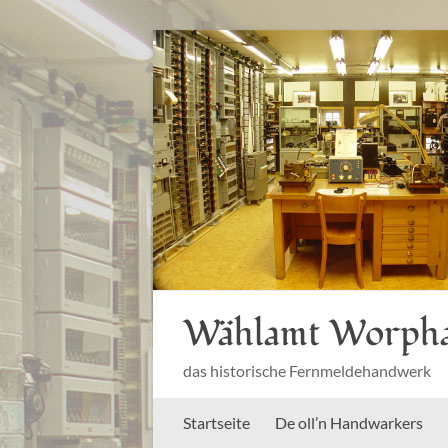
Zum
Inhalt
springen
Wählamt Worph
das historische Fernmeldehandwerk
Startseite
De oll’n Handwarkers