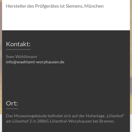
Hersteller des Prüfgerätes ist Siemens, München
Kontakt:
Sven Wohltmann
info@waehlamt-worphausen.de
Ort:
Das Museumsgebäude befindet sich auf der Hofanlage „Lilienhof“
am Lilienhof 2 in 28865 Lilienthal-Worphausen bei Bremen.